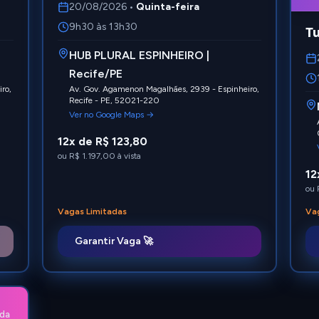
20/08/2026
•
Quinta-feira
9h30 às 13h30
T
HUB PLURAL ESPINHEIRO |
Recife/PE
ro,
Av. Gov. Agamenon Magalhães, 2939 - Espinheiro,
Recife - PE, 52021-220
Ver no Google Maps →
12x de R$ 123,80
ou
R$ 1.197,00
à vista
12
ou
Vagas Limitadas
Va
Garantir Vaga 🚀
da