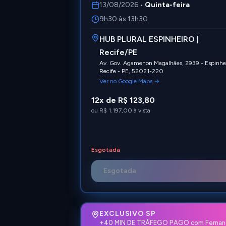
13/08/2026
•
Quinta-feira
9h30 às 13h30
HUB PLURAL ESPINHEIRO |
Recife/PE
Av. Gov. Agamenon Magalhães, 2939 - Espinhei
Recife - PE, 52021-220
Ver no Google Maps →
12x de R$ 123,80
ou
R$ 1.197,00
à vista
Esgotada
Esgotada
EXCLUSIVO SP
+40 MIN DE TRÁFEGO PAGO com Fernan