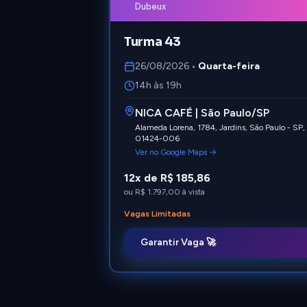
Dubeux
Turma 43
26/08/2026
•
Quarta-feira
14h às 19h
NICA CAFÉ | São Paulo/SP
Alameda Lorena, 1784, Jardins, São Paulo - SP,
01424-006
Ver no Google Maps →
12x de R$ 185,86
ou
R$ 1.797,00
à vista
Vagas Limitadas
Garantir Vaga 🚀