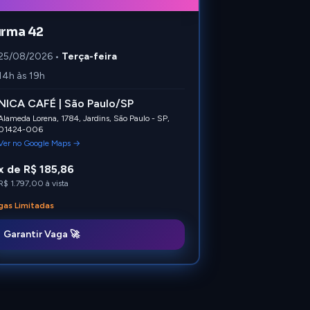
urma 42
25/08/2026
•
Terça-feira
14h às 19h
NICA CAFÉ | São Paulo/SP
Alameda Lorena, 1784, Jardins, São Paulo - SP,
01424-006
Ver no Google Maps →
x de R$ 185,86
R$ 1.797,00
à vista
gas Limitadas
Garantir Vaga 🚀